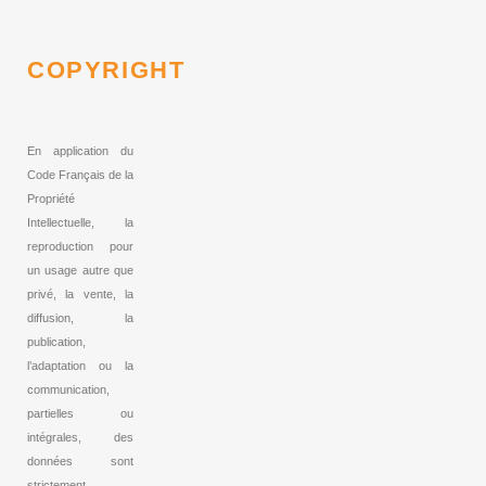
COPYRIGHT
En application du
Code Français de la
Propriété
Intellectuelle, la
reproduction pour
un usage autre que
privé, la vente, la
diffusion, la
publication,
l’adaptation ou la
communication,
partielles ou
intégrales, des
données sont
strictement