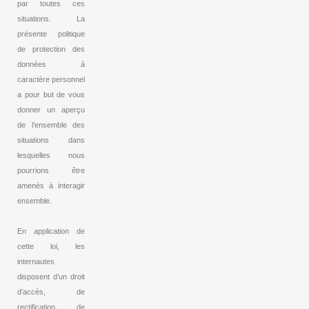
par toutes ces
situations. La
présente politique
de protection des
données à
caractère personnel
a pour but de vous
donner un aperçu
de l’ensemble des
situations dans
lesquelles nous
pourrions être
amenés à interagir
ensemble.
En application de
cette loi, les
internautes
disposent d’un droit
d’accès, de
rectification, de