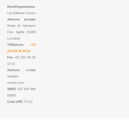
Nom/Organisation
Les Editions Corses
Adresse postale
Route de l'aéroport
Clos Saphir 20290
Lucciana
Téléphone
+33
(0)4 95 36 30 01
Fax
+33 (0)4 95 36
10 41
Adresse e-mail
web@e-
corses.com
SIRET
422 654 988
00050
Code APE
73.11Z