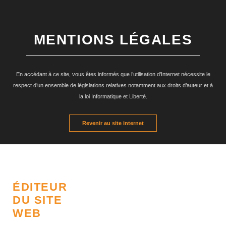
MENTIONS LÉGALES
En accédant à ce site, vous êtes informés que l’utilisation d’Internet nécessite le
respect d’un ensemble de législations relatives notamment aux droits d’auteur et à
la loi Informatique et Liberté.
Revenir au site internet
ÉDITEUR
DU SITE
WEB