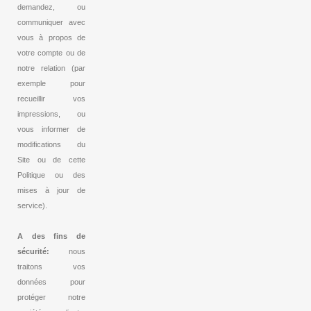
demandez, ou
communiquer avec
vous à propos de
votre compte ou de
notre relation (par
exemple pour
recueillir vos
impressions, ou
vous informer de
modifications du
Site ou de cette
Politique ou des
mises à jour de
service).
A des fins de
sécurité:
nous
traitons vos
données pour
protéger notre