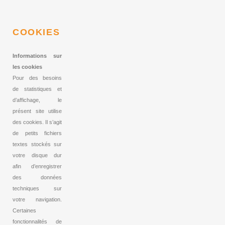
COOKIES
Informations sur
les cookies
Pour des besoins
de statistiques et
d’affichage, le
présent site utilise
des cookies. Il s’agit
de petits fichiers
textes stockés sur
votre disque dur
afin d’enregistrer
des données
techniques sur
votre navigation.
Certaines
fonctionnalités de