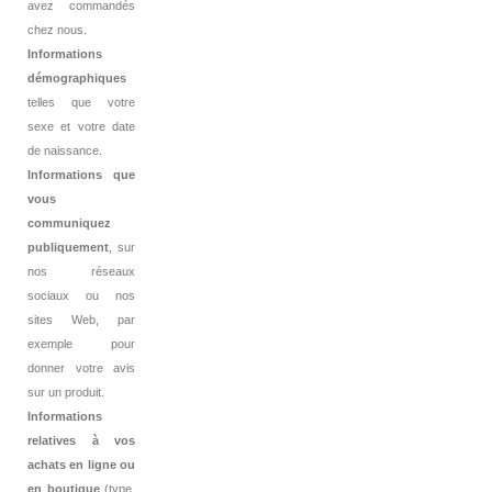
avez commandés
chez nous.
Informations
démographiques
telles que votre
sexe et votre date
de naissance.
Informations que
vous
communiquez
publiquement
, sur
nos réseaux
sociaux ou nos
sites Web, par
exemple pour
donner votre avis
sur un produit.
Informations
relatives à vos
achats en ligne ou
en boutique
(type,