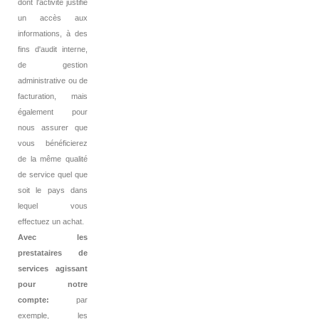
dont l'activité justifie
un accès aux
informations, à des
fins d'audit interne,
de gestion
administrative ou de
facturation, mais
également pour
nous assurer que
vous bénéficierez
de la même qualité
de service quel que
soit le pays dans
lequel vous
effectuez un achat.
Avec les
prestataires de
services agissant
pour notre
compte:
par
exemple, les