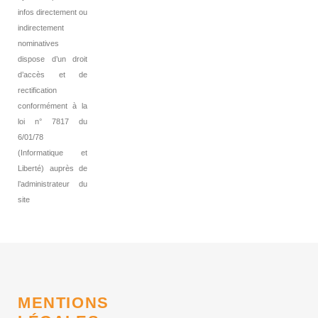
infos directement ou
indirectement
nominatives
dispose d’un droit
d’accès et de
rectification
conformément à la
loi n° 7817 du
6/01/78
(Informatique et
Liberté) auprès de
l’administrateur du
site
MENTIONS