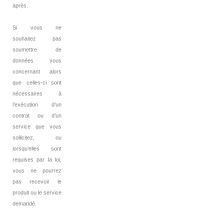
après.
Si vous ne
souhaitez pas
soumettre de
données vous
concernant alors
que celles-ci sont
nécessaires à
l’exécution d’un
contrat ou d’un
service que vous
sollicitez, ou
lorsqu’elles sont
requises par la loi,
vous ne pourrez
pas recevoir le
produit ou le service
demandé.