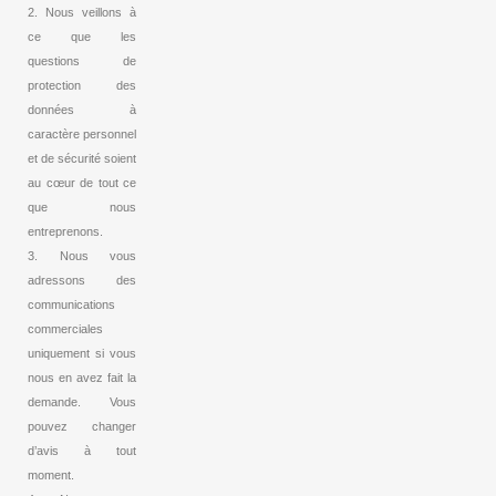
2. Nous veillons à
ce que les
questions de
protection des
données à
caractère personnel
et de sécurité soient
au cœur de tout ce
que nous
entreprenons.
3. Nous vous
adressons des
communications
commerciales
uniquement si vous
nous en avez fait la
demande. Vous
pouvez changer
d’avis à tout
moment.