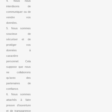
4. Nous nous
interdisons de
communiquer ou de
vendre vos
données.
5. Nous sommes
soucieux de
sécuriser et de
protéger vos
données à
caractère
personnel. Cela
suppose que nous
ne collaborons
qu’avec des
partenaires de
confiance.
6. Nous sommes
attachés à faire
preuve d’ouverture
et de transparence