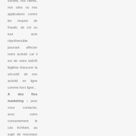
société, nos clients,
nos sites ou nos
applications contre
les risques de
fraude, de vol ou
tout acte
répréhensible
pouvant affecter
notre activité car il
est de notre intérêt
légitime d'assurer la
sécurité de nos
activité en ligne
comme hors ligne ;
A des fins
marketing :
pour
vous contacter,
avec votre
consentement le
cas échéant, au
sujet de nouveaux